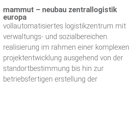
mammut – neubau zentrallogistik
europa
vollautomatisiertes logistikzentrum mit
verwaltungs- und sozialbereichen.
realisierung im rahmen einer komplexen
projektentwicklung ausgehend von der
standortbestimmung bis hin zur
betriebsfertigen erstellung der
gesamtbaumaßnahme.
folgende filme vermitteln einen weiteren
eindruck der planung und der marke
mammut
planungsumfang